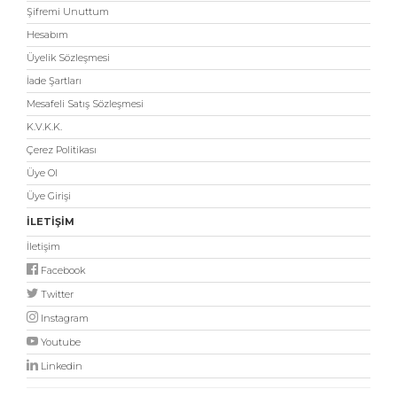
Şifremi Unuttum
Hesabım
Üyelik Sözleşmesi
İade Şartları
Mesafeli Satış Sözleşmesi
K.V.K.K.
Çerez Politikası
Üye Ol
Üye Girişi
İLETİŞİM
İletişim
Facebook
Twitter
Instagram
Youtube
Linkedin